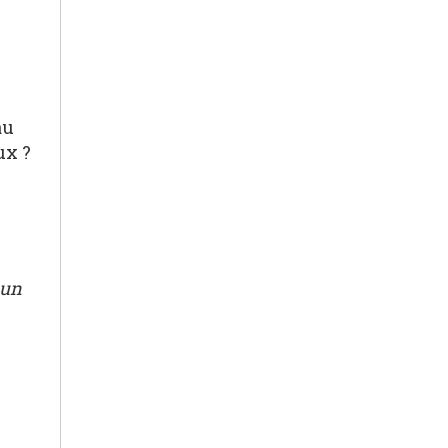
au
ux ?
 un