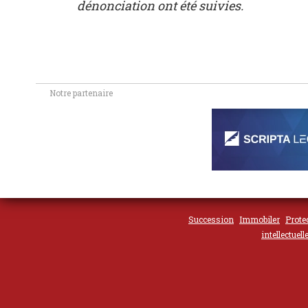
dénonciation ont été suivies.
Notre partenaire
Succession
Immobiler
Prote
intellectuell