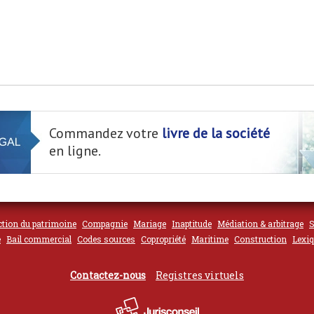
Commandez votre
livre de la société
en ligne.
ction du patrimoine
Compagnie
Mariage
Inaptitude
Médiation & arbitrage
S
e
Bail commercial
Codes sources
Copropriété
Maritime
Construction
Lexiq
Contactez-nous
Registres virtuels