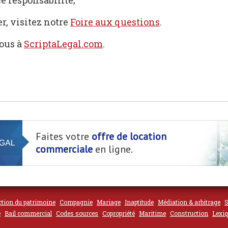
e responsabilité;
, visitez notre
Foire aux questions
.
ous à
ScriptaLegal.com
.
Faites votre
offre de location
commerciale
en ligne.
ction du patrimoine
Compagnie
Mariage
Inaptitude
Médiation & arbitrage
S
e
Bail commercial
Codes sources
Copropriété
Maritime
Construction
Lexiq