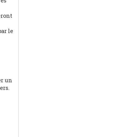
rés
eront
ar le
er un
ers.