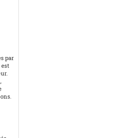
es par
 est
ur.
,
e
ions.