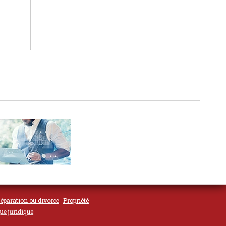
éparation ou divorce
Propriété
ue juridique