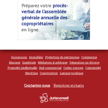
Préparez votre
procès-
verbal de l'assemblée
générale annuelle des
copropriétaires
en ligne.
Succession
Immobiler
Protection du patrimoine
Compagnie
Mariage
Inaptitude
Médiation & arbitrage
Séparation ou divorce
Propriété intellectuelle
Bail commercial
Codes sources
Copropriété
Maritime
Construction
Lexique juridique
Contactez-nous
Registres virtuels