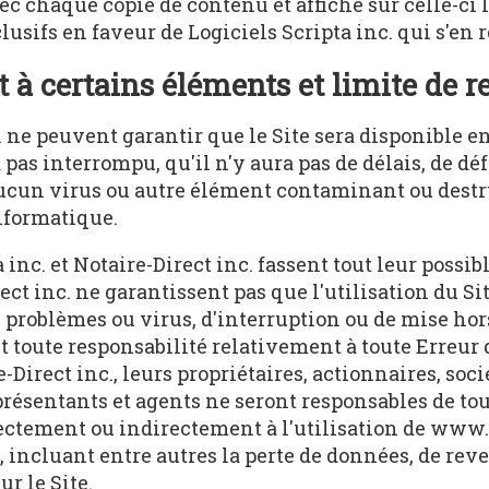
ec chaque copie de contenu et affiché sur celle-ci l'
lusifs en faveur de Logiciels Scripta inc. qui s'en r
 à certains éléments et limite de r
. ne peuvent garantir que le Site sera disponible en
 pas interrompu, qu'il n'y aura pas de délais, de dé
aucun virus ou autre élément contaminant ou destr
nformatique.
 inc. et Notaire-Direct inc. fassent tout leur possi
irect inc. ne garantissent pas que l'utilisation du 
e problèmes ou virus, d'interruption ou de mise hors
nt toute responsabilité relativement à toute Erreur q
-Direct inc., leurs propriétaires, actionnaires, sociét
présentants et agents ne seront responsables de to
rectement ou indirectement à l'utilisation de www.n
incluant entre autres la perte de données, de reven
ur le Site.