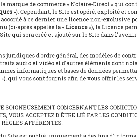
la marque de commerce « Notaire-Direct » qui conti
ques
»). Cependant, le Site est opéré, exploité et
a accordé à ce dernier une licence non-exclusive pour
nu (ci-après appelée la «
Licence
»), la Licence per
Site qui sera créé et ajouté sur le Site dans l'avenir
s juridiques d'ordre général, des modèles de contra
traits audio et vidéo et d'autres éléments dont no
rammes informatiques et bases de données permetta
), qui vous sont fournis afin de vous offrir les serv
TE SOIGNEUSEMENT CONCERNANT LES CONDITIONS
TS, VOUS ACCEPTEZ D'ÊTRE LIÉ PAR LES CONDITI
T RÈGLES AFFÉRENTES.
u Site est publié uniquement à des fins d'informati