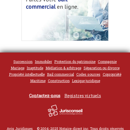
commercial
en ligne.
Succession
Immobiler
Protection du patrimoine
Compagnie
Mariage
Inaptitude
Médiation & arbitrage
Séparation ou divorce
Propriété intellectuelle
Bail commercial
Codes sources
Copropriété
Maritime
Construction
Lexique juridique
Contactez-nous
Registres virtuels
Avis Juridiques
© 2004-2025 Notaire-direct inc. Tous droits réservés