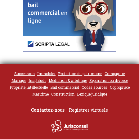
bail
commercial
en
ligne
Succession
Immobiler
Protection du patrimoine
Compagnie
Mariage
Inaptitude
Médiation & arbitrage
Séparation ou divorce
Propriété intellectuelle
Bail commercial
Codes sources
Copropriété
Maritime
Construction
Lexique juridique
Contactez-nous
Registres virtuels