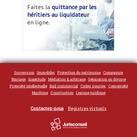
Faites la
quittance par les
héritiers au liquidateur
en ligne.
Succession
Immobiler
Protection du patrimoine
Compagnie
Mariage
Inaptitude
Médiation & arbitrage
Séparation ou divorce
Propriété intellectuelle
Bail commercial
Codes sources
Copropriété
Maritime
Construction
Lexique juridique
Contactez-nous
Registres virtuels