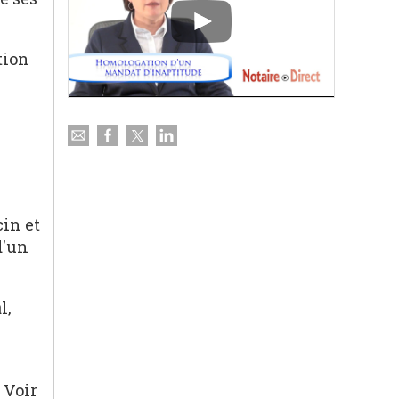
tion
in et
d'un
l,
 Voir