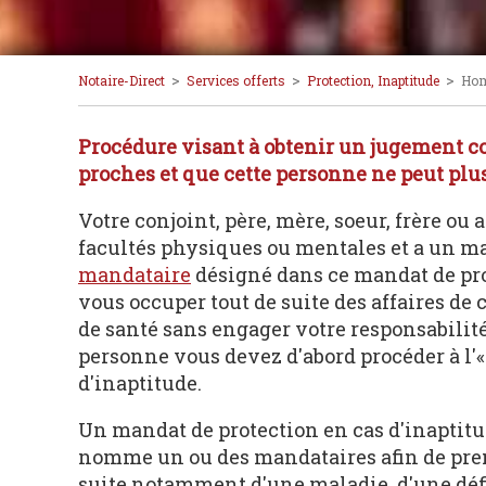
>
>
>
Notaire-Direct
Services offerts
Protection, Inaptitude
Hom
Procédure visant à obtenir un jugement con
proches et que cette personne ne peut plus
Votre conjoint, père, mère, soeur, frère ou 
facultés physiques ou mentales et a un man
mandataire
désigné dans ce mandat de pr
vous occuper tout de suite des affaires de 
de santé sans engager votre responsabilit
personne vous devez d'abord procéder à l'
d'inaptitude.
Un mandat de protection en cas d'inaptit
nomme un ou des mandataires afin de pren
suite notamment d'une maladie, d'une défic