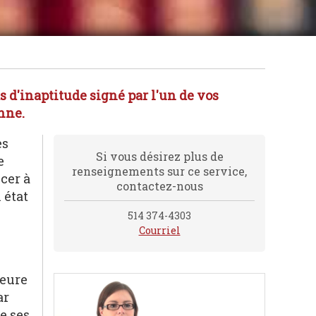
 d'inaptitude signé par l'un de vos
nne.
es
Si vous désirez plus de
e
renseignements sur ce service,
cer à
contactez-nous
 état
514 374-4303
Courriel
jeure
ar
e ses