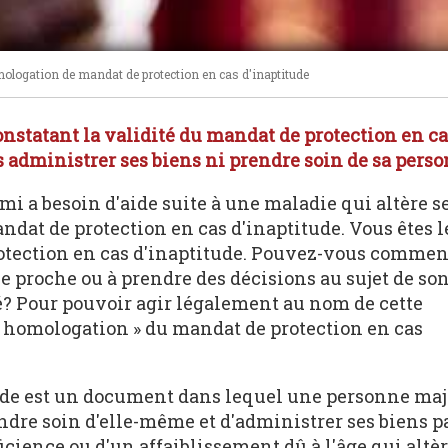
ologation de mandat de protection en cas d'inaptitude
statant la validité du mandat de protection en cas
 administrer ses biens ni prendre soin de sa perso
ami a besoin d'aide suite à une maladie qui altère s
dat de protection en cas d'inaptitude. Vous êtes l
otection en cas d'inaptitude. Pouvez-vous commen
ce proche ou à prendre des décisions au sujet de son
é? Pour pouvoir agir légalement au nom de cette
« homologation » du mandat de protection en cas
ude est un document dans lequel une personne ma
dre soin d'elle-même et d'administrer ses biens p
ience ou d'un affaiblissement dû à l'âge qui altèr