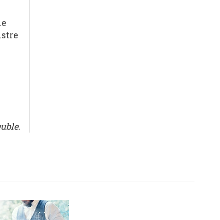
le
istre
euble.