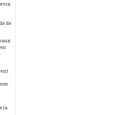
devra
nde de
avaux
 en
e
vent
 son
e la