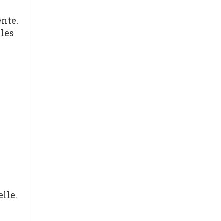
ente.
 les
elle.