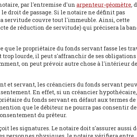
notaire, par l'entremise d'un
arpenteur-géomètre
, 
ce le droit de passage. Si le notaire ne définit pas
 la servitude couvre tout l'immeuble. Ainsi, cette
(acte de réduction de servitude) qui précisera la ba
age que le propriétaire du fonds servant fasse les tr
t trop lourde, il peut s'affranchir de ses obligations
mment, on peut prévoir autre chose à l'intérieur d
nt et servant, les créanciers du fonds servant peu
onsentement. En effet, si un créancier hypothécaire,
opriétaire du fonds servant en défaut aux termes de
 mention que le débiteur ne pourra pas consentir de
consentement du prêteur.
çoit les signatures. Le notaire doit s'assurer aussi d
 des personnes physiques, le notaire vérifiera entre