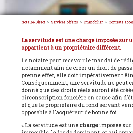
>
>
>
Notaire-Direct
Services offerts
Immobilier
Contrats acce
La servitude est une
charge
imposée sur un
appartient à un propriétaire différent.
Le notaire peut recevoir le mandat de rédi
notamment afin de créer un droit de passa
prenne effet, elle doit impérativement être
Conséquemment, une servitude ne peut en au
donné que des droits réels auront été créée
circonscription foncière en cause afin d'êt
et que le propriétaire du fond servant vend
opposable à l'acquéreur de bonne foi.
« La servitude est une
charge
imposée sur 
immeuble, le fonds dominant, et qui appart