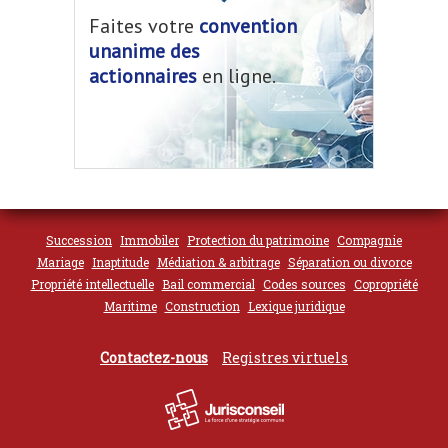
Faites votre
convention
unanime des
actionnaires
en ligne.
Succession
Immobiler
Protection du patrimoine
Compagnie
Mariage
Inaptitude
Médiation & arbitrage
Séparation ou divorce
Propriété intellectuelle
Bail commercial
Codes sources
Copropriété
Maritime
Construction
Lexique juridique
Contactez-nous
Registres virtuels