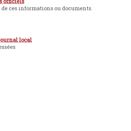
 officiels
se de ces informations ou documents.
journal local
essées