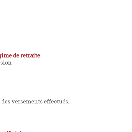
ime de retraite
ssion
e des versements effectués.